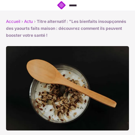
Accueil
›
Actu
›
Titre alternatif : "Les bienfaits insoupçonnés
des yaourts faits maison : découvrez comment ils peuvent
booster votre santé !