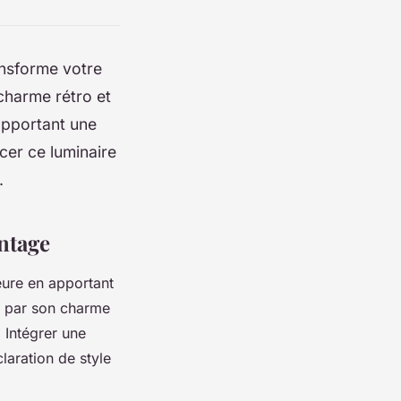
ansforme votre
 charme rétro et
apportant une
cer ce luminaire
.
intage
eure en apportant
it par son charme
 Intégrer une
claration de style