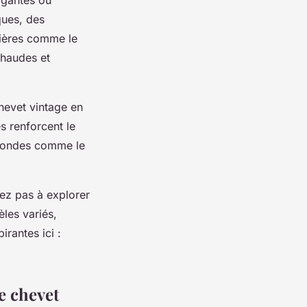
ques, des
tières comme le
chaudes et
chevet vintage en
és renforcent le
rofondes comme le
tez pas à explorer
les variés,
irantes ici :
e chevet