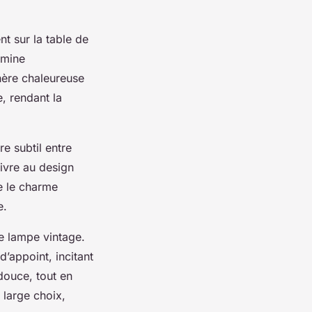
nt sur la table de
umine
hère chaleureuse
e, rendant la
e subtil entre
livre au design
e le charme
e.
e lampe vintage.
d’appoint, incitant
 douce, tout en
 large choix,