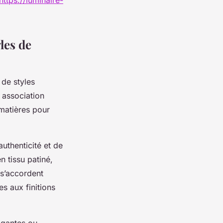
les de
de styles
 association
 matières pour
uthenticité et de
 tissu patiné,
 s’accordent
es aux finitions
agantes ou