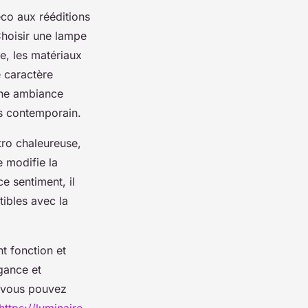
éco aux rééditions
Choisir une lampe
e, les matériaux
e caractère
une ambiance
us contemporain.
tro chaleureuse,
e modifie la
e sentiment, il
tibles avec la
nt fonction et
gance et
, vous pouvez
https://luminaire-