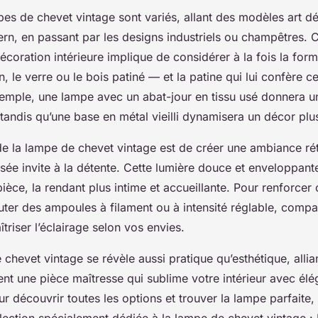
pes de chevet vintage sont variés, allant des modèles art d
n, en passant par les designs industriels ou champêtres. 
écoration intérieure implique de considérer à la fois la form
 le verre ou le bois patiné — et la patine qui lui confère c
xemple, une lampe avec un abat-jour en tissu usé donnera 
 tandis qu’une base en métal vieilli dynamisera un décor pl
 de la lampe de chevet vintage est de créer une ambiance ré
isée invite à la détente. Cette lumière douce et enveloppant
ièce, la rendant plus intime et accueillante. Pour renforcer c
outer des ampoules à filament ou à intensité réglable, compa
triser l’éclairage selon vos envies.
 chevet vintage se révèle aussi pratique qu’esthétique, allia
ent une pièce maîtresse qui sublime votre intérieur avec élé
our découvrir toutes les options et trouver la lampe parfaite
llection spécialement dédiée à la lampe de chevet vintage :