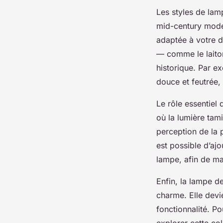
Les styles de lam
mid-century moder
adaptée à votre d
— comme le laiton,
historique. Par e
douce et feutrée,
Le rôle essentiel
où la lumière tam
perception de la p
est possible d’aj
lampe, afin de maî
Enfin, la lampe de
charme. Elle devi
fonctionnalité. P
explorer cette co