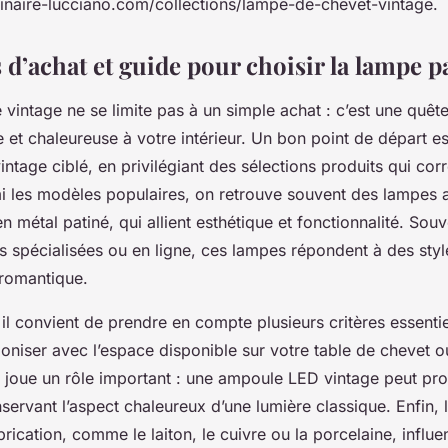
uminaire-lucciano.com/collections/lampe-de-chevet-vintage.
 d’achat et guide pour choisir la lampe p
 vintage ne se limite pas à un simple achat : c’est une quêt
 et chaleureuse à votre intérieur. Un bon point de départ es
ntage ciblé, en privilégiant des sélections produits qui co
i les modèles populaires, on retrouve souvent des lampes 
en métal patiné, qui allient esthétique et fonctionnalité. Sou
s spécialisées ou en ligne, ces lampes répondent à des styl
 romantique.
 il convient de prendre en compte plusieurs critères essentiel
oniser avec l’espace disponible sur votre table de chevet o
 joue un rôle important : une ampoule LED vintage peut pro
nservant l’aspect chaleureux d’une lumière classique. Enfin, 
brication, comme le laiton, le cuivre ou la porcelaine, influen