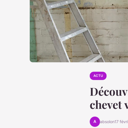
ACTU
Découv
chevet 
A
absolon
17 févr