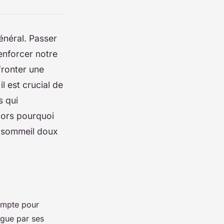
énéral. Passer
enforcer notre
fronter une
il est crucial de
s qui
Alors pourquoi
n sommeil doux
compte pour
ngue par ses