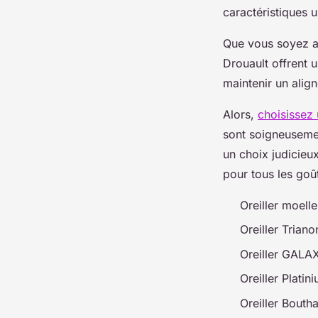
caractéristiques 
Que vous soyez ad
Drouault offrent 
maintenir un alig
Alors,
choisissez 
sont soigneusement
un choix judicieu
pour tous les goût
Oreiller moell
Oreiller Trian
Oreiller GALA
Oreiller Platin
Oreiller Bouth