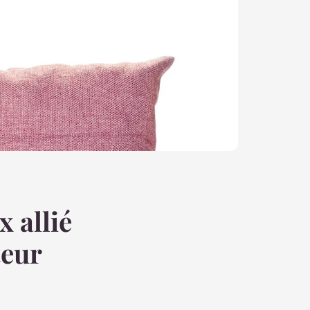
x allié
teur