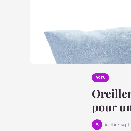
ACTU
Oreille
pour un
A
absolon
7 sept