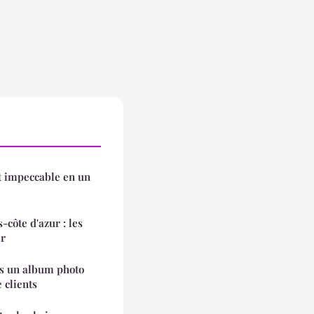
it impeccable en un
côte d'azur : les
ir
ns un album photo
e clients